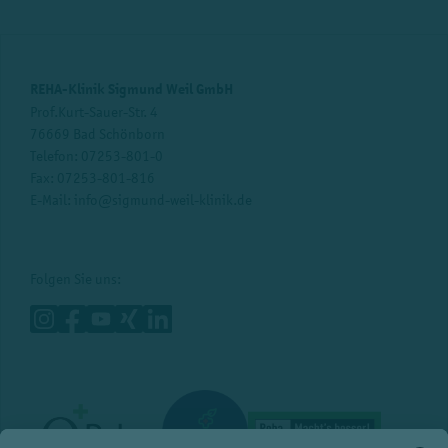
REHA-Klinik Sigmund Weil GmbH
Prof.Kurt-Sauer-Str. 4
76669 Bad Schönborn
Telefon:
07253-801-0
Fax: 07253-801-816
E-Mail:
info@sigmund-weil-klinik.de
Folgen Sie uns: