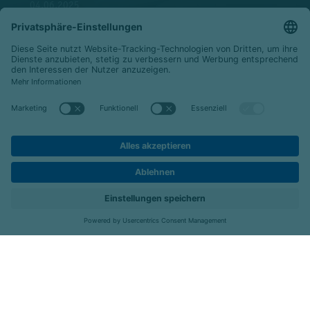
04.06.2025
Alle Meldungen
Reha Bensberg GmbH
Friedrich-Ebert-Str. 70
51429 Bergisch Gladbach
Telefon:
02204-859-0
Fax: 02204-859-119
E-Mail:
info@reha-bensberg.de
Karriere
Kontakt
Menü
Folgen Sie uns: