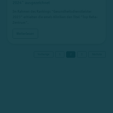
2024" ausgezeichnet
Im Rahmen des Rankings "Gesundheitsdienstleister
2023" erhielten die emeis Kliniken den Titel "Top Reha-
Zentrum".
Weiterlesen
Vorherige
1
2
3
Nächste