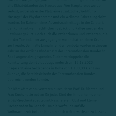
alle REhabilitanden des Hauses aus. Vier Hauptpreise wurden
verlost, wobei als erster Platz eine zusätzliche „Wohlfühl-
Massage“ der Physiotherapie und ein Wellness-Paket ausgelobt
wurden. Im Rahmen eines Adventsnachmittags in der Cafeteria
der Klinik mit weihnachtlichem Gebäck und Kaffee wurden die
Gewinner gekürt. Doch auch die Patientinnen und Patienten, die
bei der Tombola leer ausgegangen waren, hatten einen Grund
zur Freude: Denn alle Einnahmen der Tombola wurden in diesem
Jahr an das örtliche Kinderheim des Internationalen Bundes in
Bad Langensalza gespendet. Zudem verdoppelte die
Klinikleitung den Geldbetrag, wodurch am 19.12.2023
insgesamt eine Geldspende in Höhe von 1.100,00 € an Frau
Juhnke, die Bereichsleiterin des Internationalen Bundes,
überreicht werden konnte.
Die Klinikdirektion, vertreten durch Herrn Prof. Dr. Richter und
Frau Koch, hatte zudem für jedes Kind des Kinderheims einen
emeis
-Geschenkebeutel mit Naschereien, Obst und kleinen
Sachspenden im Gepäck. Um die Vorfreude auf die
Weihnachtszeit bei den Kindern noch weiter wachsen zu lassen,