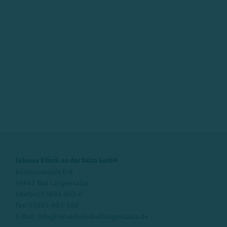
Celenus Klinik an der Salza GmbH
Kurpromenade 6-8
99947 Bad Langensalza
Telefon:
03603-803-0
Fax: 03603-803-100
E-Mail:
info@rehaklinik-badlangensalza.de