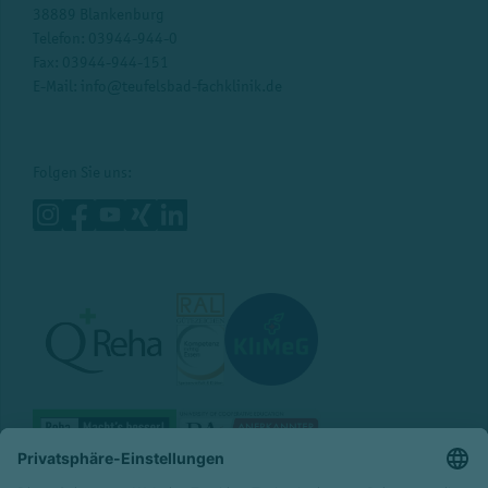
38889 Blankenburg
Telefon:
03944-944-0
Fax: 03944-944-151
E-Mail:
info@teufelsbad-fachklinik.de
Folgen Sie uns: