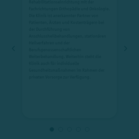
Rehabilitationseinrichtung mit der
woh
en
Fachrichtungen Orthopädie und Onkologie.
erm
Die Klinik ist anerkannter Partner von
Wir
ne
Patienten, Ärzten und Kostenträgern bei
uns
er,
der Durchführung von
Ges
 Um
Anschlussheilbehandlungen, stationären
ber
n
Heilverfahren und der
auf
r
Berufsgenossenschaftlichen
Ges
den
Weiterbehandlung. Weiterhin steht die
Bed
Klinik auch für individuelle
Ang
ägt
Gesundheitsmaßnahmen im Rahmen der
Koo
privaten Vorsorge zur Verfügung.
Mit