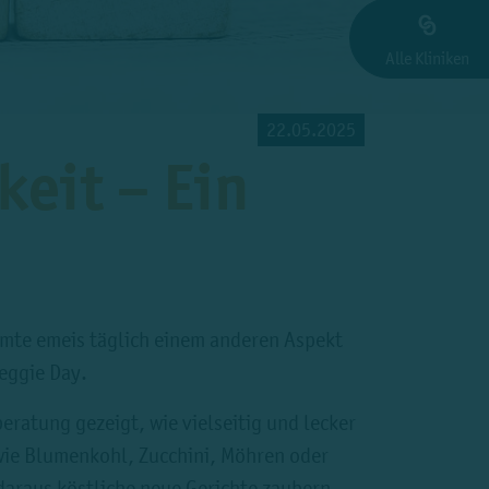
Alle Kliniken
22.05.2025
keit – Ein
mte emeis täglich einem anderen Aspekt
eggie Day.
ratung gezeigt, wie vielseitig und lecker
 wie Blumenkohl, Zucchini, Möhren oder
 daraus köstliche neue Gerichte zaubern.