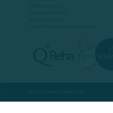
38889 Blankenburg
Telefon:
03944-944-0
Fax: 03944-944-151
E-Mail:
info@teufelsbad-fachklinik.de
© 2026 Celenus Kliniken GmbH