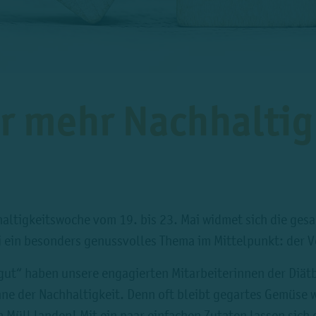
r mehr Nachhaltig
tigkeitswoche vom 19. bis 23. Mai widmet sich die gesa
i ein besonders genussvolles Thema im Mittelpunkt: der V
ut“ haben unsere engagierten Mitarbeiterinnen der Diätbe
nne der Nachhaltigkeit. Denn oft bleibt gegartes Gemüse
 Müll landen! Mit ein paar einfachen Zutaten lassen sich