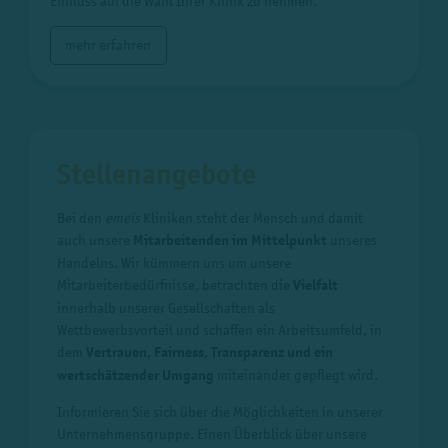
Einfluss auf die Wahl Ihrer Klinik zu nehmen.
mehr erfahren
Stellenangebote
Bei den
emeis
Kliniken steht der Mensch und damit
auch unsere
Mitarbeitenden im Mittelpunkt
unseres
Handelns. Wir kümmern uns um unsere
Mitarbeiterbedürfnisse, betrachten die
Vielfalt
innerhalb unserer Gesellschaften als
Wettbewerbsvorteil und schaffen ein Arbeitsumfeld, in
dem
Vertrauen, Fairness, Transparenz und ein
wertschätzender Umgang
miteinander gepflegt wird.
Informieren Sie sich über die Möglichkeiten in unserer
Unternehmensgruppe. Einen Überblick über unsere