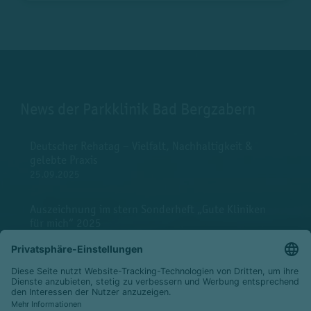
News der Parkklinik Bad Bergzabern
Deutscher Rehatag – Vielfalt, Nachhaltigkeit &
gelebte Praxis
25.09.2025
Auszeichnung im stern Sonderheft „Gute Kliniken
für mich“ 2025
08.07.2025
Gewinner der Nachhaltigkeits-Challenge-Woche
2025
04.06.2025