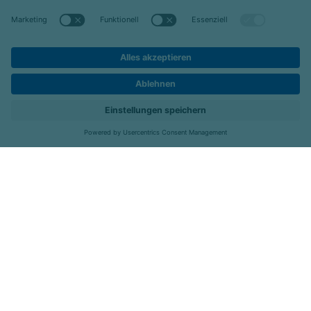
Alle Meldungen
Celenus Parkklinik GmbH, Fachklinik für Psychosomatik und
Karriere
Kontakt
Menü
Verhaltensmedizin
Kurtalstraße 83-85
76887 Bad Bergzabern
Telefon:
06343-942-0
Fax: 06343-942-299
E-Mail:
info@parkklinik-bad-bergzabern.de
Folgen Sie uns: