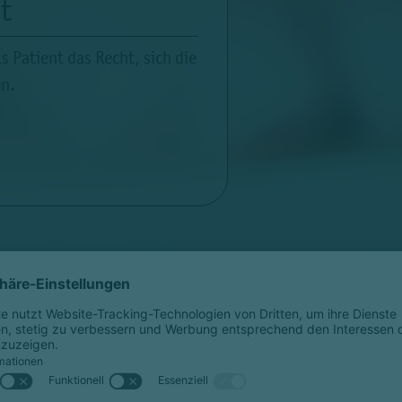
t
 Patient das Recht, sich die
en.