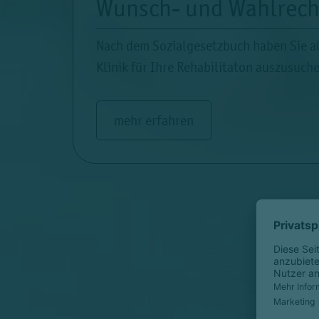
Wunsch- und Wahlrech
Nach dem Sozialgesetzbuch haben Sie als
Klinik für Ihre Rehabilitaton auszusuch
mehr erfahren