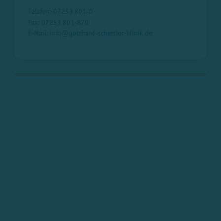
Telefon:
07253 801-0
Fax: 07253 801-870
E-Mail:
info
@
gotthard-schettler-klinik.de
Zur Darstellung der interaktiven Karte müssen externe
Inhalte geladen werden. Bitte stimmen Sie dem durch
einen Klick auf den folgenden Button zu.
GoogleMaps
Cookies
akzeptieren