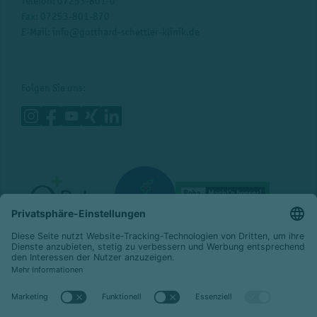
Telefon:
07253-801-0
Fax: 07253-801-870
E-Mail:
info@gotthard-schettler-klinik.de
Folgen Sie uns:
© 2026 Celenus Kliniken GmbH
Datenschutz