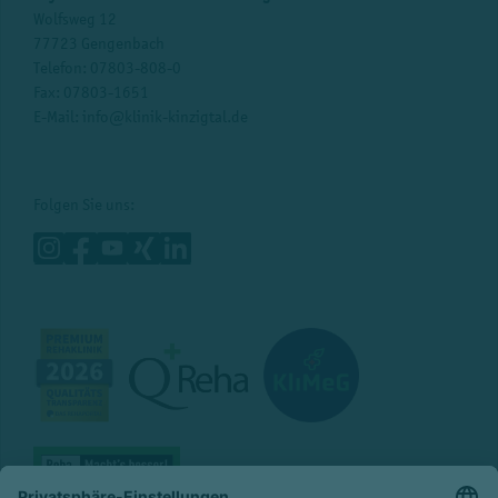
Wolfsweg 12
77723 Gengenbach
Telefon:
07803-808-0
Fax: 07803-1651
E-Mail:
info@klinik-kinzigtal.de
Folgen Sie uns: