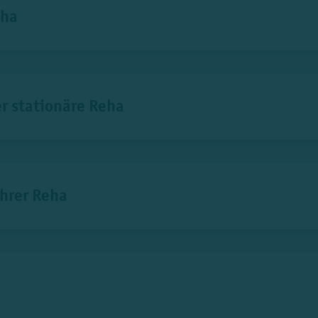
eha
r stationäre Reha
Ihrer Reha