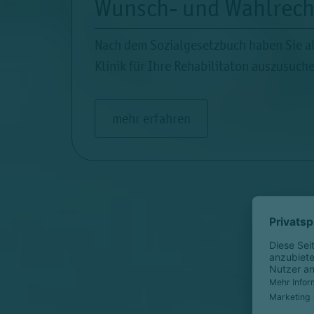
Wunsch- und Wahlrech
Nach dem Sozialgesetzbuch haben Sie als
Klinik für Ihre Rehabilitaton auszusuch
mehr erfahren