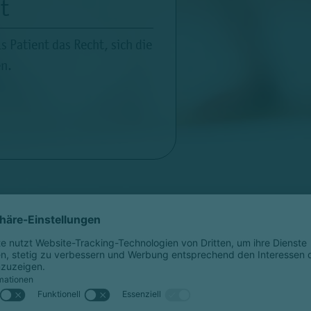
t
 Patient das Recht, sich die
en.