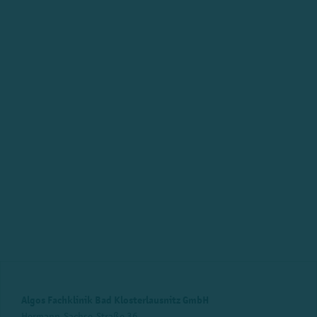
Algos Fachklinik Bad Klosterlausnitz GmbH
Hermann-Sachse-Straße 36