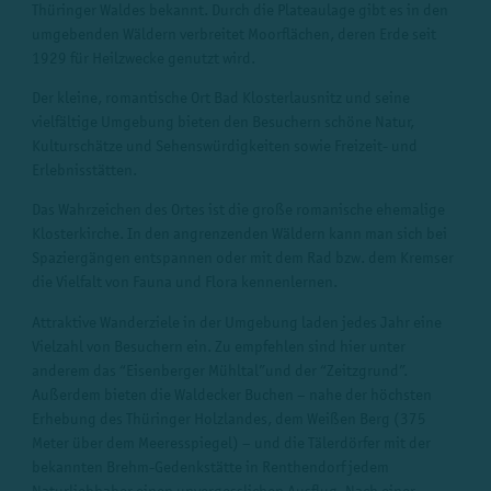
Thüringer Waldes bekannt. Durch die Plateaulage gibt es in den
umgebenden Wäldern verbreitet Moorflächen, deren Erde seit
1929 für Heilzwecke genutzt wird.
Der kleine, romantische Ort Bad Klosterlausnitz und seine
vielfältige Umgebung bieten den Besuchern schöne Natur,
Kulturschätze und Sehenswürdigkeiten sowie Freizeit- und
Erlebnisstätten.
Das Wahrzeichen des Ortes ist die große romanische ehemalige
Klosterkirche. In den angrenzenden Wäldern kann man sich bei
Spaziergängen entspannen oder mit dem Rad bzw. dem Kremser
die Vielfalt von Fauna und Flora kennenlernen.
Attraktive Wanderziele in der Umgebung laden jedes Jahr eine
Vielzahl von Besuchern ein. Zu empfehlen sind hier unter
anderem das “Eisenberger Mühltal”
und der “Zeitzgrund”.
Außerdem bieten die Waldecker Buchen – nahe der höchsten
Erhebung des Thüringer Holzlandes, dem Weißen Berg (375
Meter über dem Meeresspiegel) – und die Tälerdörfer mit der
bekannten Brehm-Gedenkstätte in Renthendorf jedem
Naturliebhaber einen unvergesslichen Ausflug. Nach einer