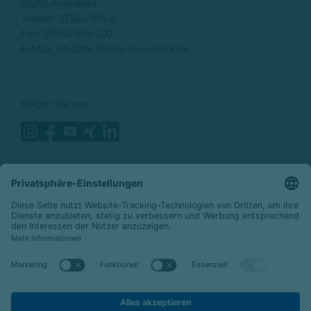
88260 Argenbühl
Telefon:
07566-945-0
Fax: 07566-945-100
E-Mail:
info@fachklinik-bromerhof.de
Folgen Sie uns:
© 2026 Celenus Kliniken GmbH
Datenschutz
Impressum
Barrierefreiheit