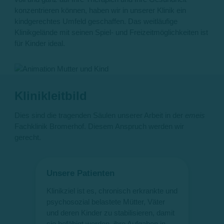
konzentrieren können, haben wir in unserer Klinik ein
kindgerechtes Umfeld geschaffen. Das weitläufige
Klinikgelände mit seinen Spiel- und Freizeitmöglichkeiten ist
für Kinder ideal.
Klinikleitbild
Dies sind die tragenden Säulen unserer Arbeit in der
emeis
Fachklinik Bromerhof. Diesem Anspruch werden wir
gerecht.
Unsere Patienten
Un
Klinikziel ist es, chronisch erkrankte und
Das
psychosozial belastete Mütter, Väter
gan
n,
und deren Kinder zu stabilisieren, damit
auf
sie befähigt werden, ihre Aufgaben in