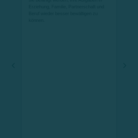
h
Erziehung, Familie, Partnerschaft und
die
Beruf wieder besser bewältigen zu
können.
Daz
Kom
Fam
wer
jew
the
Die
Ei
int
Die
En
die
arb