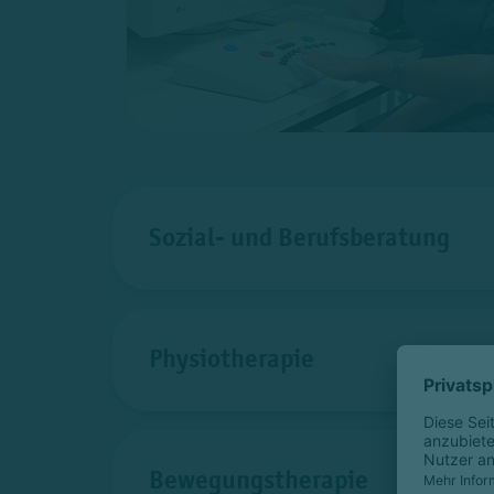
Sozial- und Berufsberatung
Physiotherapie
Bewegungstherapie