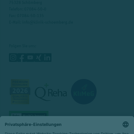
75328 Schömberg
Telefon:
07084-50-0
Fax: 07084-50-135
E-Mail:
info@klinik-schoemberg.de
Folgen Sie uns: