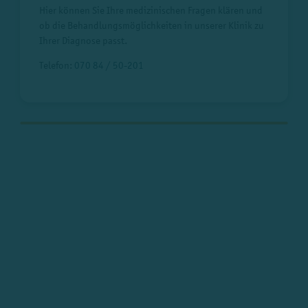
Hier können Sie Ihre medizinischen Fragen klären und
ob die Behandlungsmöglichkeiten in unserer Klinik zu
Ihrer Diagnose passt.
Telefon:
070 84 / 50-201
Zur Darstellung der interaktiven Karte müssen externe
Inhalte geladen werden. Bitte stimmen Sie dem durch
einen Klick auf den folgenden Button zu.
GoogleMaps
Cookies
akzeptieren