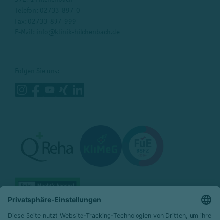
Telefon:
02733-897-0
Fax: 02733-897-999
E-Mail:
info@klinik-hilchenbach.de
Folgen Sie uns: