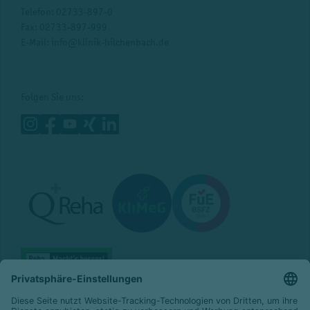
Telefon:
02733-897-0
Fax: 02733-897-999
E-Mail:
info@klinik-hilchenbach.de
Folgen Sie uns: