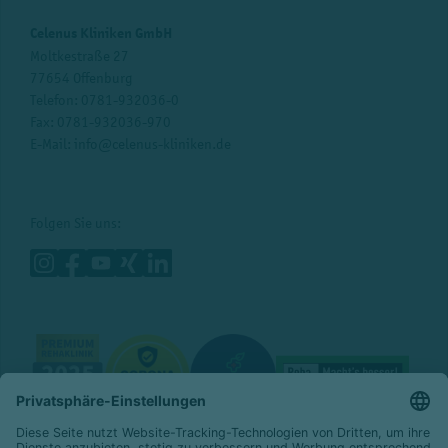
Celenus Kliniken GmbH
Moltkestraße 27
77654 Offenburg
Telefon:
0781-932036-0
Fax: 0781-932036-970
E-Mail:
info@celenus-kliniken.de
Folgen Sie uns: