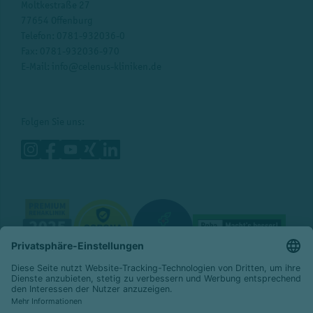
Moltkestraße 27
77654 Offenburg
Telefon:
0781-932036-0
Fax: 0781-932036-970
E-Mail:
info@celenus-kliniken.de
Folgen Sie uns:
© 2026 Celenus Kliniken GmbH