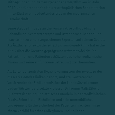
Mitbegründer und Namensgeber der
emeis
Kliniken im Jahr
2010 und führender Kopf in der orthopädischen Rehabilitation
hinterlässt er ein bedeutendes Erbe in der medizinischen
Gemeinschaft.
Seine stetige Hingabe an die konservative orthopädische
Behandlung, Schmerztherapie und Osteoporose-Behandlung
machte ihn zu einem angesehenen Experten auf seinem Gebiet.
Als Ärztlicher Direktor der
emeis
Sigmund-Weil-Klinik hat er die
Klinik über die Grenzen geprägt und weiterentwickelt. Die
Patientinnen und Patienten schätzten das hohe medizinische
Niveau und seine einfühlsame Betreuung gleichermaßen.
Als Leiter der zentralen Hygienekommission der
emeis
, zu der
die Marke
emeis
Kliniken gehört, und stellvertretender
Vorsitzender der Ethikkommission der Landesärztekammer
Baden-Württemberg setzte Professor Dr. Fromm Maßstäbe für
Qualitätssicherung und ethisches Handeln in der medizinischen
Praxis. Seine klaren Richtlinien und sein unermüdliches
Engagement für die Sicherheit der Patienten machten ihn zu
einem Vorbild für seine Kolleginnen und Kollegen.