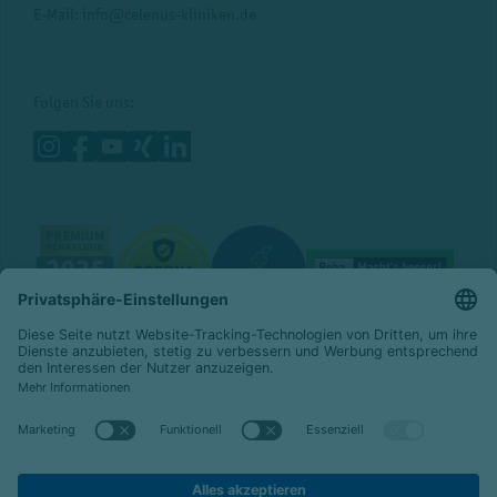
E-Mail:
info@celenus-kliniken.de
Folgen Sie uns:
© 2026 Celenus Kliniken GmbH
Datenschutz
Impressum
Barrierefreiheit