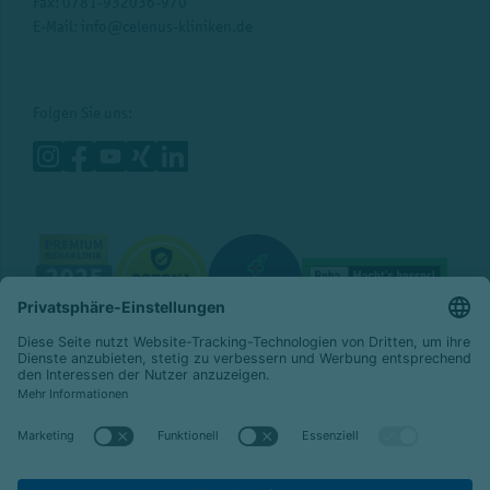
Fax: 0781-932036-970
E-Mail:
info@celenus-kliniken.de
Folgen Sie uns:
© 2026 Celenus Kliniken GmbH
Datenschutz
Impressum