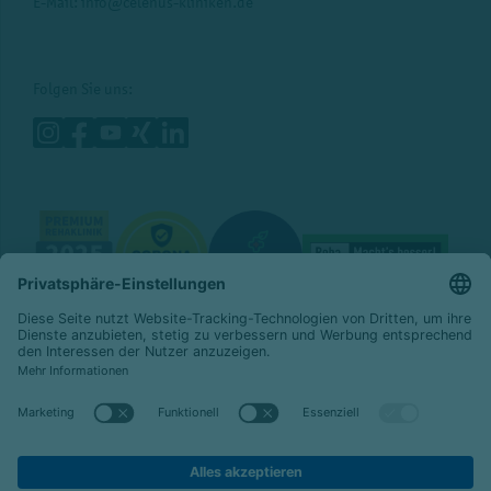
E-Mail:
info@celenus-kliniken.de
Folgen Sie uns:
© 2026 Celenus Kliniken GmbH
Datenschutz
Impressum
Barrierefreiheit