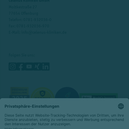
Celenus Kliniken GmbH
Moltkestraße 27
77654 Offenburg
Telefon:
0781-932036-0
Fax: 0781-932036-970
E-Mail:
info@celenus-kliniken.de
Folgen Sie uns: