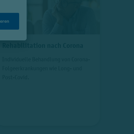
Rehabilitation nach Corona
Individuelle Behandlung von Corona-
Folgeerkrankungen wie Long- und
Post-Covid.