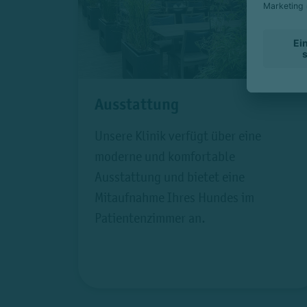
Ausstattung
Unsere Klinik verfügt über eine
moderne und komfortable
Ausstattung und bietet eine
Mitaufnahme Ihres Hundes im
Patientenzimmer an.