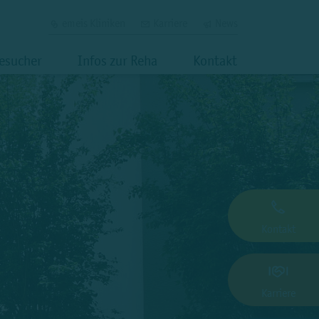
emeis Kliniken
Karriere
News
Besucher
Infos zur Reha
Kontakt
Kontakt
Karriere